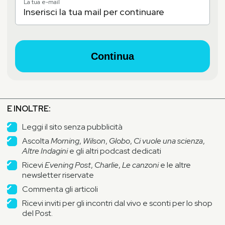
La tua e-mail
Continua
E INOLTRE:
Leggi il sito senza pubblicità
Ascolta
Morning
,
Wilson
,
Globo
,
Ci vuole una scienza
,
Altre Indagini
e gli altri podcast dedicati
Ricevi
Evening Post
,
Charlie
,
Le canzoni
e le altre
newsletter riservate
Commenta gli articoli
Ricevi inviti per gli incontri dal vivo e sconti per lo shop
del Post.