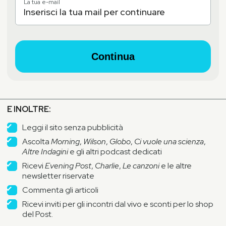
La tua e-mail
Continua
E INOLTRE:
Leggi il sito senza pubblicità
Ascolta
Morning
,
Wilson
,
Globo
,
Ci vuole una scienza
,
Altre Indagini
e gli altri podcast dedicati
Ricevi
Evening Post
,
Charlie
,
Le canzoni
e le altre
newsletter riservate
Commenta gli articoli
Ricevi inviti per gli incontri dal vivo e sconti per lo shop
del Post.